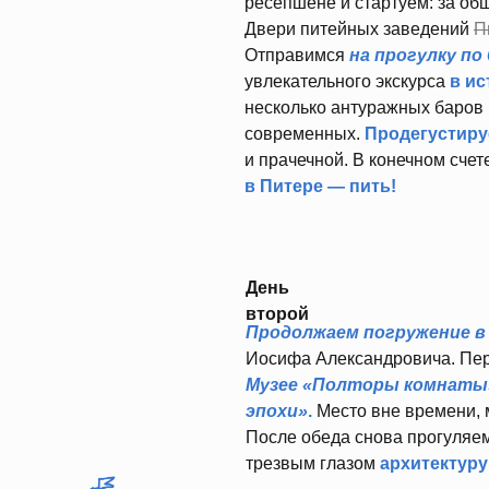
ресепшене и стартуем: за об
Двери питейных заведений
П
Отправимся
на прогулку по
увлекательного экскурса
в ис
несколько антуражных баров
современных.
Продегустир
и прачечной. В конечном счет
в Питере — пить!
День
второй
Продолжаем погружение в
Иосифа Александровича. Пе
Музее «Полторы комнаты»
эпохи»
.
Место вне времени, 
После обеда снова прогуляе
трезвым глазом
архитектуру