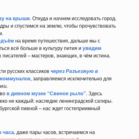
зу на крыши
.
Откуда и начнем исследовать город.
ры и спустимся на землю, чтобы прочувствовать
м.
одъём
на время путешествия, дальше мы с
ься всё больше в культуру пития и
увидим
 писателей – мастеров, знающих, в чём истина.
ти русских классиков
через Разъезжую в
 коммуналок
, заправляемся исключительно для
нки.
тво
в дивном музее “Свиное рыло”.
Здесь
еко не каждый: наследие ленинградской сатиры.
бургской пивной – нас ждет гостеприимный
о часа
,
даже пары часов, встречаемся на