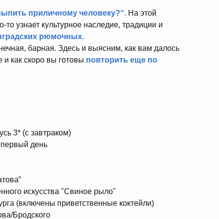
выпить приличному человеку?“.
На этой
то-то узнает культурное наследие, традиции и
нградских рюмочных.
нечная, барная. Здесь и выясним, как вам далось
е и как скоро вы готовы
повторить еще по
сь 3* (с завтраком)
 первый день
атова”
ного искусства "Свиное рыло"
урга (включены приветственные коктейли)
ова/Бродского