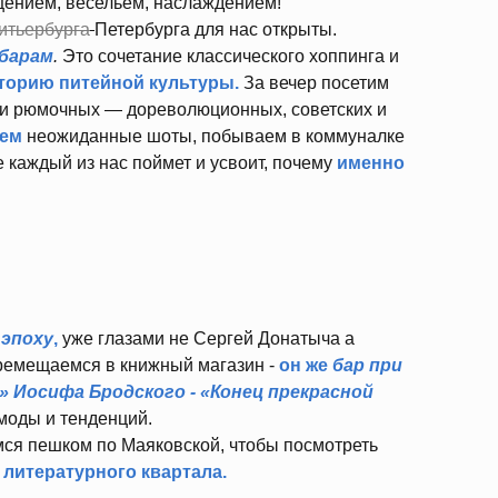
щением, весельем, наслаждением!
итьербурга
Петербурга для нас открыты.
 барам
.
Это сочетание классического хоппинга и
торию питейной культуры.
За вечер посетим
 и рюмочных — дореволюционных, советских и
уем
неожиданные шоты, побываем в коммуналке
е каждый из нас поймет и усвоит, почему
именно
 эпоху
,
уже глазами не Сергей Донатыча а
ремещаемся в книжный магазин -
он же
бар при
 Иосифа Бродского - «Конец прекрасной
моды и тенденций.
мся пешком по Маяковской, чтобы посмотреть
 литературного квартала.