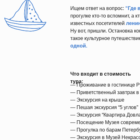
Ищем ответ на вопрос:
“Где 
прогулке кто-то вспомнит, а к
известных посетителей
лени
Ну вот, пришли. Остановка ко
такое культурное путешестви
одной.
Что входит в стоимость
тура:
— Проживание в гостинице Ру
— Приветственный завтрак в
— Экскурсия на крыше
— Пешая экскурсия “5 углов”
— Экскурсия “Квартира Довл
— Посещение Музея современ
— Прогулка по барам Петерб
— Экскурсия в Музей Некрас