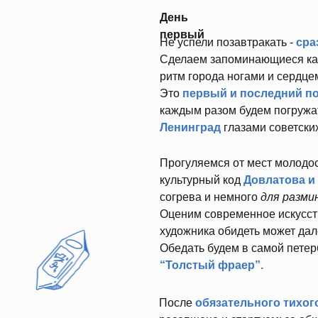
День
первый
Не успели позавтракать -
сра
Сделаем запоминающиеся кад
ритм города ногами и сердце
Это
первый и последний п
каждым разом будем погружат
Ленинград
глазами советских
Прогуляемся от мест молодос
культурный код
Довлатова и
согрева и немного
для разми
Оценим современное искусс
художника обидеть может дал
Обедать будем в самой петер
“Толстый фраер”.
После
обязательного тихог