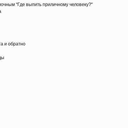
мочным “Где выпить приличному человеку?“
а
а и обратно
ды