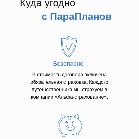
Куда угодно
Завершим наш уикенд на причале Рэдиссон, откуда
Москве-реке на комфортной яхте со всепогодным
с ПараПланов
На борту флотилии есть ресторан, где при желании
что ещё два часа отдыха и удовольствия для вас.
память прилагаются.
Безопасно
В стоимость договора включена
обязательная страховка. Каждого
путешественника мы страхуем в
компании «Альфа-страхование».