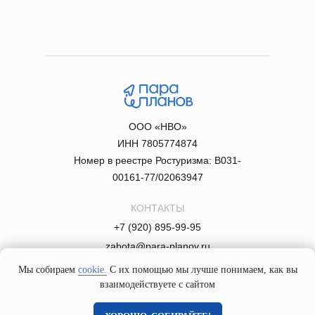
ООО «НВО»
ИНН 7805774874
Номер в реестре Ростуризма: В031-
00161-77/02063947
КОНТАКТЫ
+7 (920) 895-99-95
zabota@para-planov.ru
Контакты и сведения
Мы собираем
cookie.
С их помощью мы лучше понимаем, как вы
взаимодействуете с сайтом