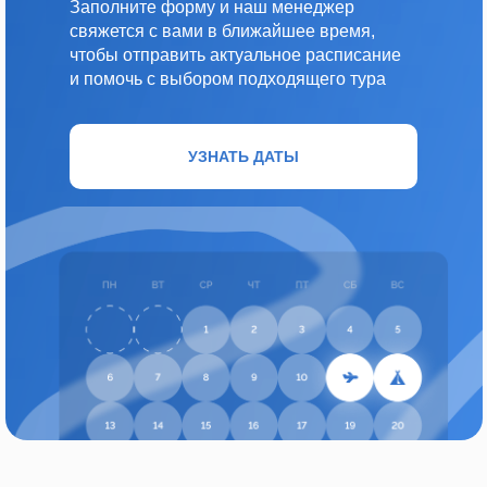
Заполните форму и наш менеджер
свяжется с вами в ближайшее время,
чтобы отправить актуальное расписание
и помочь с выбором подходящего тура
После вкусного и сытного обеда отправимся на об
с остановками. Не волнуйтесь, мы будем передвига
УЗНАТЬ ДАТЫ
удобными сиденьями, кондиционером и вежливым
Исследуем Красный Октябрь, секреты его рецептов
культовой кондитерской фабрики полюбуемся бе
Спасителя, панорамой Москва-реки и видами Воро
игристого с «Мишкой косолапым». Сделаем отмен
будущего.
Разберем слухи и факты уникального городского ст
Котельнической набережной. Непременно загляне
«Иллюзион». Отужинаем в невероятном гастро-бар
органным концертом и welcome drink в особенном 