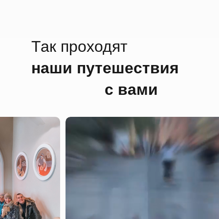
Так проходят
наши путешествия
с вами
День
ВОСКРЕСЕНЬЕ
второй
Начинаем день с кинопрограммы. Увидим места съ
фильмов. От «Служебного романа» и «Москва слез
«Джентльменов удачи», «Кин-дза-дза» и других к
Пьем кофе в одном из самых первых мировых кинот
землю, в глубины московского метро. Обещаем, ник